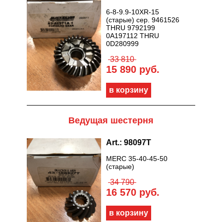
6-8-9.9-10XR-15
(старые) сер. 9461526
THRU 9792199
0A197112 THRU
0D280999
33 810
15 890 руб.
Ведущая шестерня
Art.: 98097T
MERC 35-40-45-50
(старые)
34 790
16 570 руб.