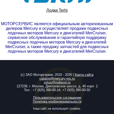
Лодки Terhi
МОТОРСЕРВИС является официальным авторизованным
дилером Mercury и осуществляет продажи подвесных
лодочных моторов Mercury и двигателей MerCruiser,
сервисное обслуживание и гарантийную поддержку
подвесных лодочных моторов Mercury и двигателей
MerCruiser, а также продажу запчастей для подвесных
лодочных моторов Mercury и двигателей MerCruiser.
(c) ЗАО Моторсервис 2019 - 2026 |
Карта сайта
catalog@mercury-ms.ru
vetus@mdiesel.ru
127238, г. Москва, Дмитровское шоссе, д. 46 корп. 2
Тел.:
+7 (925) 390-00-14
,
+7 (925) 390-00-50
Пользовательское соглашение
Политика конфеденциальности
Наш сайт не использует cookies.