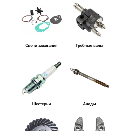
Свечи зажигания
Гребные валы
Шестерни
Аноды