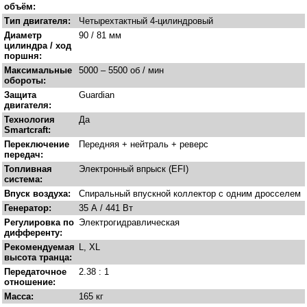
объём:
Тип двигателя:
Четырехтактный 4-цилиндровый
Диаметр
90 / 81 мм
цилиндра / ход
поршня:
Максимальные
5000 – 5500 об / мин
обороты:
Защита
Guardian
двигателя:
Технология
Да
Smartcraft:
Переключение
Передняя + нейтраль + реверс
передач:
Топливная
Электронный впрыск (EFI)
система:
Впуск воздуха:
Спиральный впускной коллектор с одним дросселем
Генератор:
35 А / 441 Вт
Регулировка по
Электрогидравлическая
дифференту:
Рекомендуемая
L, XL
высота транца:
Передаточное
2.38 : 1
отношение:
Масса:
165 кг