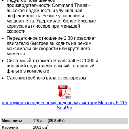
Редуктор повышенной
производительности Command Thrust -
высокая надежность и улучшенная
эффективность. Резкое ускорение и
мощная тяга. Удерживает более тяжелые
корпуса на глиссере при меньшей
скорости
Передаточное отношение 2.38 позволяет
двигателю быстрее выходить на режим
максимальной скорости или крутящего
момента
Системный тахометр SmartCraft SC 1000 и
внешний водоотделительный топливный
фильтр в комплекте
Сальник гребного вала с лескорезом
инструкция к подвесному лодочному мотору Mercury F 115
SeaPro
Мощность:
115 л.с. (85.8 кВт)
3
Рабочий
2061 см