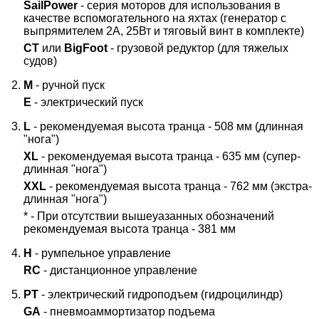
SailPower
- серия моторов для использования в
качестве вспомогательного на яхтах (генератор с
выпрямителем 2А, 25Вт и тяговый винт в комплекте)
CT
или
BigFoot
- грузовой редуктор (для тяжелых
судов)
M
- ручной пуск
E
- электрический пуск
L
- рекомендуемая высота транца - 508 мм (длинная
"нога")
XL
- рекомендуемая высота транца - 635 мм (супер-
длинная "нога")
XXL
- рекомендуемая высота транца - 762 мм (экстра-
длинная "нога")
* - При отсутствии вышеуазанных обозначений
рекомендуемая высота транца - 381 мм
H
- румпельное управление
RC
- дистанционное управление
PT
- электрический гидроподъем (гидроцилиндр)
GA
- пневмоаммортизатор подъема