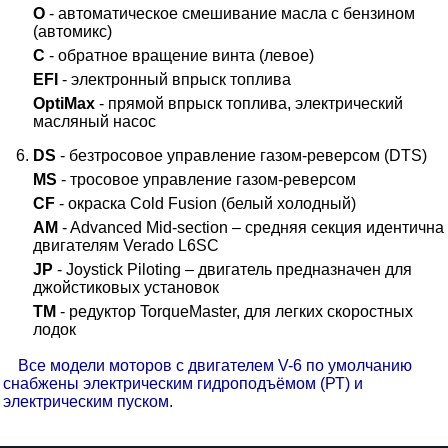
O
- автоматическое смешивание масла с бензином
(автомикс)
C
- обратное вращение винта (левое)
EFI
- электронный впрыск топлива
OptiMax
- прямой впрыск топлива, электрический
масляный насос
DS
- безтросовое управление газом-реверсом (DTS)
MS
- тросовое управление газом-реверсом
CF
- окраска Cold Fusion (белый холодный)
AM
- Advanced Mid-section – средняя секция идентична
двигателям Verado L6SC
JP
- Joystick Piloting – двигатель предназначен для
джойстиковых установок
TM
- редуктор TorqueMaster, для легких скоростных
лодок
Все модели моторов с двигателем V-6 по умолчанию
снабжены электрическим гидроподъёмом (РТ) и
электрическим пуском.