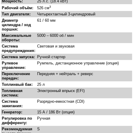
Мощность:
25 л.с. (18.4 кВт)
3
Рабочий объём:
526 см
Тип двигателя:
Четырехтактный 3-цилиндровый
Диаметр
61 / 60 мм
цилиндра / ход
поршня:
Максимальные
5000 – 6000 об / мин
обороты:
Система
Световая и звуковая
предупреждения:
Система запуска:
Ручной стартер
Рулевое
Румпель, дистанционное управление (опция)
управление:
Переключение
Передняя + нейтраль + реверс
передач:
Топлинвый бак:
25 л
Топливная
Электронный впрыск (EFI)
система:
Система
Разрядно-емкостная (CDI)
зажигания:
Генератор:
15 А / 186 Вт (опция)
Регулировка по
Ручная
дифференту:
Рекомендуемая
S