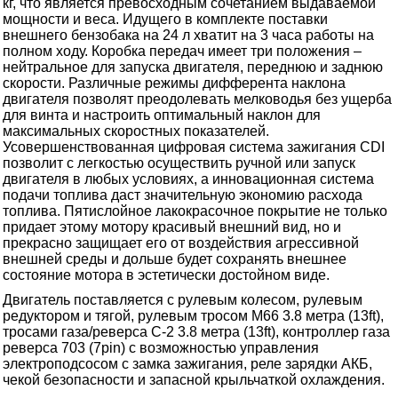
кг, что является превосходным сочетанием выдаваемой
мощности и веса. Идущего в комплекте поставки
внешнего бензобака на 24 л хватит на 3 часа работы на
полном ходу. Коробка передач имеет три положения –
нейтральное для запуска двигателя, переднюю и заднюю
скорости. Различные режимы дифферента наклона
двигателя позволят преодолевать мелководья без ущерба
для винта и настроить оптимальный наклон для
максимальных скоростных показателей.
Усовершенствованная цифровая система зажигания CDI
позволит с легкостью осуществить ручной или запуск
двигателя в любых условиях, а инновационная система
подачи топлива даст значительную экономию расхода
топлива. Пятислойное лакокрасочное покрытие не только
придает этому мотору красивый внешний вид, но и
прекрасно защищает его от воздействия агрессивной
внешней среды и дольше будет сохранять внешнее
состояние мотора в эстетически достойном виде.
Двигатель поставляется с рулевым колесом, рулевым
редуктором и тягой, рулевым тросом М66 3.8 метра (13ft),
тросами газа/реверса C-2 3.8 метра (13ft), контроллер газа
реверса 703 (7pin) с возможностью управления
электроподсосом с замка зажигания, реле зарядки АКБ,
чекой безопасности и запасной крыльчаткой охлаждения.