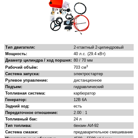
Тип двигателя:
2-хтактный 2-цилиндровый
Мощность:
40 л.с. (29.4 кВт)
Диаметр цилиндра / ход поршня:
80 / 70 мм
3
Рабочий объём:
703 см
Система запуска:
электростартер
Рулевое управление:
дистанционное
Подъем:
гидравлический
Топливная система:
карбюратор
Генератор:
12В 6А
Задний ход:
есть
Передаточное отношение:
2.00 : 1
Топливный бак:
24 л
Тип топлива:
бензин АИ-92
Система смазки:
предаварительное смешивание