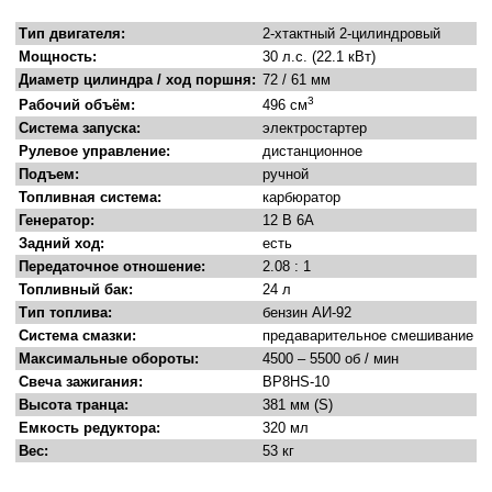
Тип двигателя:
2-хтактный 2-цилиндровый
Мощность:
30 л.с. (22.1 кВт)
Диаметр цилиндра / ход поршня:
72 / 61 мм
3
Рабочий объём:
496 см
Система запуска:
электростартер
Рулевое управление:
дистанционное
Подъем:
ручной
Топливная система:
карбюратор
Генератор:
12 В 6А
Задний ход:
есть
Передаточное отношение:
2.08 : 1
Топливный бак:
24 л
Тип топлива:
бензин АИ-92
Система смазки:
предаварительное смешивание
Максимальные обороты:
4500 – 5500 об / мин
Свеча зажигания:
BP8HS-10
Высота транца:
381 мм (S)
Емкость редуктора:
320 мл
Вес:
53 кг